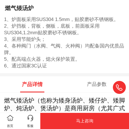
燃气矮汤炉
1、炉面板采用SUS304 1.5mm，贴胶磨砂不锈钢板。
2、炉挡板，背板，侧板，底板，前面板采用
SUS304,1.2mm贴胶磨砂不锈钢板。
3、采用节能炉头；
4、各种阀门（水阀、气阀、火种阀）均配备国内优质品
牌。
5、配高端点火器，熄火保护装置。
6、通过国家3C认证
产品详情
产品参数
燃气矮汤炉（也称为矮身汤炉、矮仔炉、矮脚
炉、炖汤炉、煲汤炉）是商用厨房（尤其广式
炖品店、粤菜馆、老火汤馆、茶餐厅、酒店炖
马上咨询
档）中专门用于
长时间、慢火炖制汤品、熬煮
首页
客服